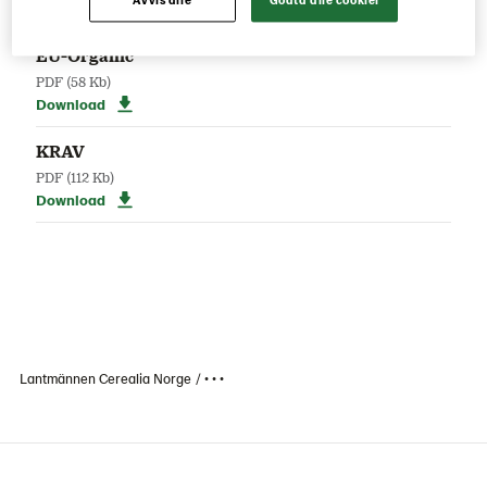
Avvis alle
Godta alle cookier
Download
EU-Organic
PDF
(58 Kb)
Download
KRAV
PDF
(112 Kb)
Download
Lantmännen Cerealia Norge
• • •