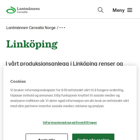
Meny
Lantmännen Cerealia Norge
• • •
Linköping
I vårt produksjonsanlegg i Linköping renser og
pakker vi gule erter, hovedsakelig fra regionene i
nærheten. Vi pakker også forskjellig typer bønner,
Cookies
linser og frø for GoGreen-merket. Bønnene som
Vi bruker informasjonskapsler for å få nettstedet vårt til å fungere ordentlig,
tilpasse innhold og annonser, tilby funksjoner knyttet til sosiale medier og
brukes i Kungsörnen’s bønnepasta males her.
analysere trafikken vår. Vi deler også informasjon om din bruk av nettstedet vårt
Sertifikater
med våre partnere innenfor sosiale medier, reklame og analyse.
Informasjonskapselinnstillinger
BRCGS
PDF
(268 Kb)