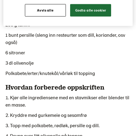
Ingredienser
Avvis alle
Godta alle cookier
1 kg frosne erter
200 g tahini
1 bunt persille (sleng inn resteurter som dill, koriander, osv
også)
6 sitroner
3 dl olivenolje
Polkabete/erter/knutekål/vårløk til topping
Hvordan forberede oppskriften
Kjør alle ingrediensene med en stavmikser eller blender til
en masse.
Kryddre med gurkemeie og sesamfrø
Topp med polkabete, rødløk, persille og dill.
Drypp over litt olivenolje på toppen.