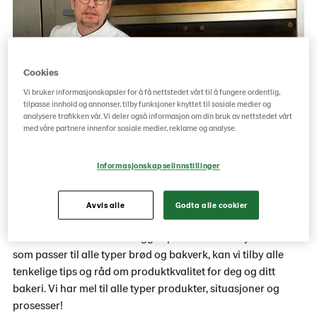
Cookies
Vi bruker informasjonskapsler for å få nettstedet vårt til å fungere ordentlig,
tilpasse innhold og annonser, tilby funksjoner knyttet til sosiale medier og
analysere trafikken vår. Vi deler også informasjon om din bruk av nettstedet vårt
med våre partnere innenfor sosiale medier, reklame og analyse.
Informasjonskapselinnstillinger
Industri- og håndverksbakerier
Avvis alle
Godta alle cookier
Også en baker- og konditormester kan trenge en hjelpende
hånd fra tid til annen. I tillegg til produkter av høy kvalitet
som passer til alle typer brød og bakverk, kan vi tilby alle
tenkelige tips og råd om produktkvalitet for deg og ditt
bakeri. Vi har mel til alle typer produkter, situasjoner og
prosesser!