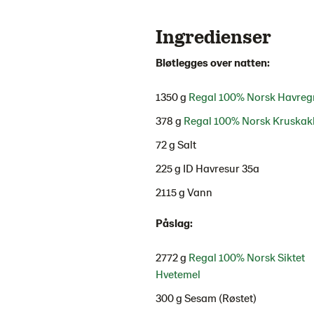
Ingredienser
Bløtlegges over natten:
1350 g
Regal 100% Norsk Havreg
378 g
Regal 100% Norsk Kruskakl
72 g Salt
225 g ID Havresur 35a
2115 g Vann
Påslag:
2772 g
Regal 100% Norsk Siktet
Hvetemel
300 g Sesam (Røstet)