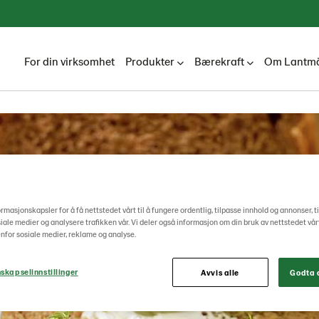
For din virksomhet
Produkter
Bærekraft
Om Lantmä
ormasjonskapsler for å få nettstedet vårt til å fungere ordentlig, tilpasse innhold og annonser, t
osiale medier og analysere trafikken vår. Vi deler også informasjon om din bruk av nettstedet vå
nfor sosiale medier, reklame og analyse.
skapselinnstillinger
Avvis alle
Godta a