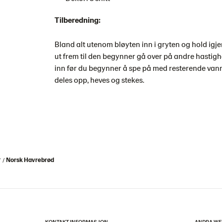
Tilberedning:
Bland alt utenom bløyten inn i gryten og hold igj
ut frem til den begynner gå over på andre hastighe
inn før du begynner å spe på med resterende vann. 
deles opp, heves og stekes.
r
Norsk Havrebrød
KONTAKT INFORMASJON
ANDRA WE