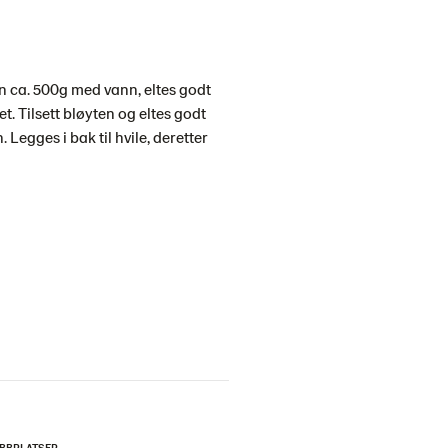
en ca. 500g med vann, eltes godt
t. Tilsett bløyten og eltes godt
Legges i bak til hvile, deretter
BBPLATSER