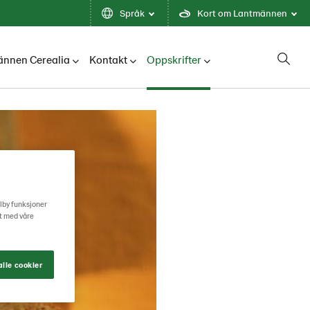
Språk
Kort om Lantmännen
nnen Cerealia
Kontakt
Oppskrifter
ilby funksjoner
rt med våre
lle cookier