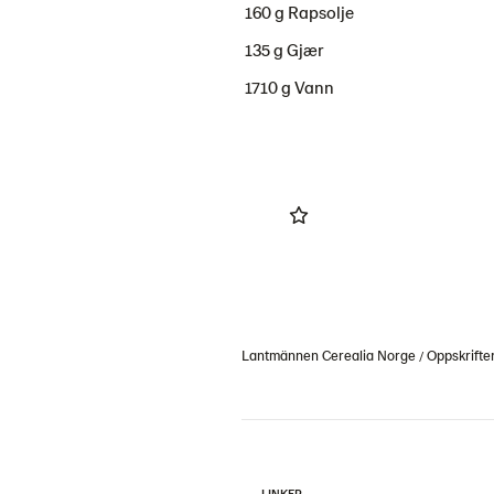
160 g Rapsolje
135 g Gjær
1710 g Vann
Lantmännen Cerealia Norge
Oppskrifte
LINKER