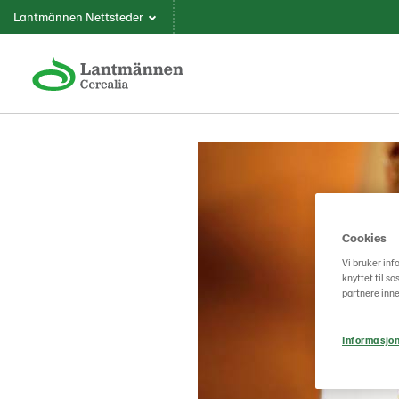
Lantmännen Nettsteder
Cookies
Vi bruker inf
knyttet til s
partnere inne
Informasjon