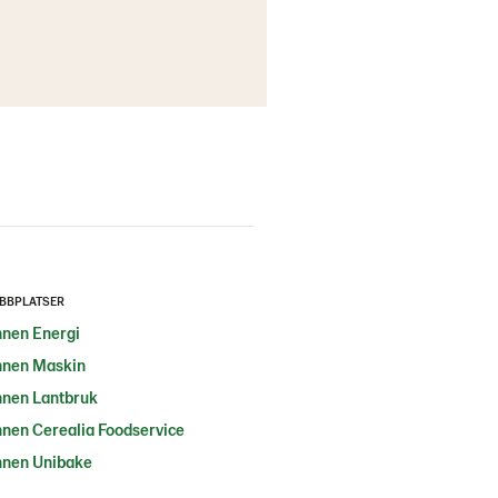
BBPLATSER
nen Energi
nen Maskin
nen Lantbruk
nen Cerealia Foodservice
nen Unibake