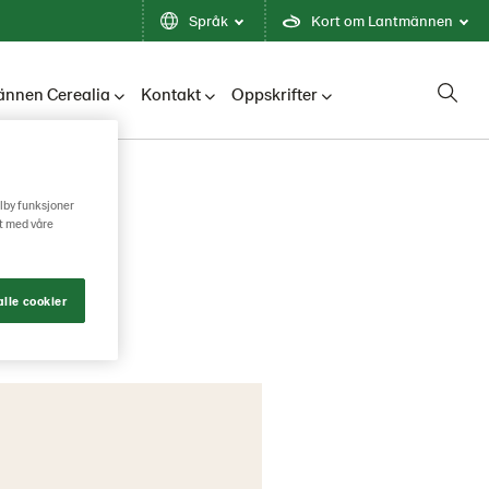
Språk
Kort om Lantmännen
nnen Cerealia
Kontakt
Oppskrifter
ilby funksjoner
g
rt med våre
lle cookier