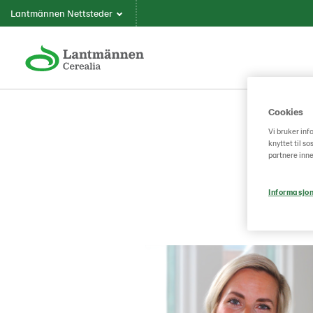
Lantmännen Nettsteder
Cookies
Vi bruker inf
knyttet til s
partnere inne
Informasjon