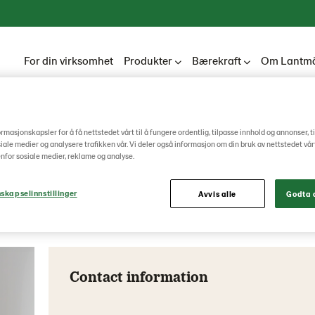
For din virksomhet
Produkter
Bærekraft
Om Lantmä
ormasjonskapsler for å få nettstedet vårt til å fungere ordentlig, tilpasse innhold og annonser, t
Johanna Bjurlin
osiale medier og analysere trafikken vår. Vi deler også informasjon om din bruk av nettstedet vå
nfor sosiale medier, reklame og analyse.
skapselinnstillinger
Avvis alle
Godta a
Head of Legal
Contact information