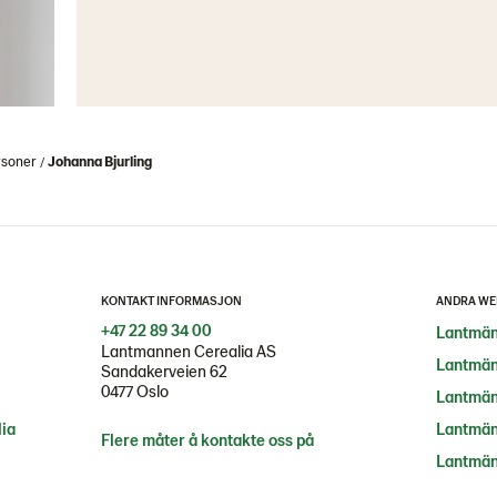
rsoner
Johanna Bjurling
KONTAKT INFORMASJON
ANDRA WE
+47 22 89 34 00
Lantmän
Lantmannen Cerealia AS
Lantmän
Sandakerveien 62
0477 Oslo
Lantmän
ia
Lantmän
Flere måter å kontakte oss på
Lantmän