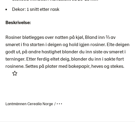
Dekor: 1 snitt etter rask
Beskrivelse:
Rosiner bløtlegges over natten på kjøl, Bland inn ⅔ av
smøret i fra starten i deigen og hold igjen rosiner. Elte deigen
godt ut, på andre hastighet blander du inn siste av smøret i
terninger. Etter ferdig eltet deig, blander du inn i sakte fart
rosinene. Settes på plater med bakepapir, heves og stekes.
Lantmännen Cerealia Norge
• • •