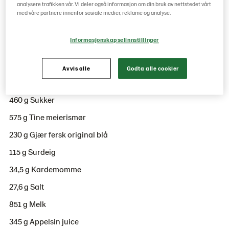
Julekaken er myk og saftig, og smaker fantastisk
analysere trafikken vår. Vi deler også informasjon om din bruk av nettstedet vårt
med våre partnere innenfor sosiale medier, reklame og analyse.
med smør og brunost.
Informasjonskapselinnstillinger
Ingredienser
Avvis alle
Godta alle cookier
2300 g
Regal Hvetemel Bakeri Aktiv
460 g Sukker
575 g Tine meierismør
230 g Gjær fersk original blå
115 g Surdeig
34,5 g Kardemomme
27,6 g Salt
851 g Melk
345 g Appelsin juice