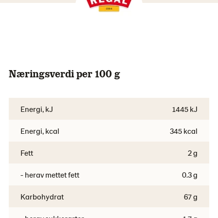
Næringsverdi per 100 g
Energi, kJ
1445 kJ
Energi, kcal
345 kcal
Fett
2 g
- herav mettet fett
0.3 g
Karbohydrat
67 g