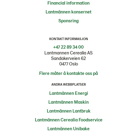
Financial information
Lantmännen konsernet
Sponsring
KONTAKT INFORMASJON
+47 22 89 34 00
Lantmannen Cerealia AS
Sandakerveien 62
0477 Oslo
Flere måter å kontakte oss på
ANDRA WEBBPLATSER
Lantmännen Energi
Lantmännen Maskin
Lantmännen Lantbruk
Lantmännen Cerealia Foodservice
Lantmännen Unibake