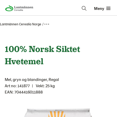
Meny
Lantmännen Cerealia Norge
• • •
100% Norsk Siktet
Hvetemel
Mel, gryn og blandinger, Regal
Art no: 141877
Vekt: 25 kg
EAN: 7044416011888