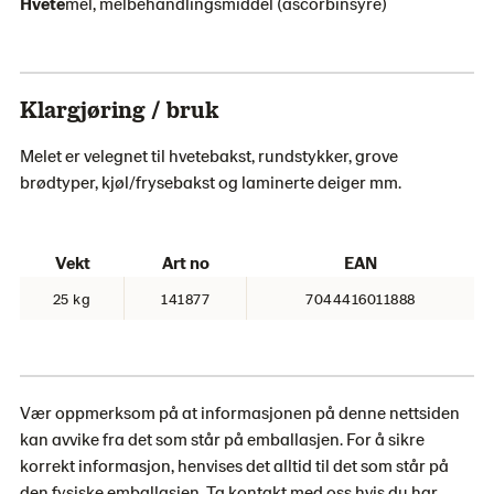
Hvete
mel, melbehandlingsmiddel (ascorbinsyre)
Klargjøring / bruk
Melet er velegnet til hvetebakst, rundstykker, grove
brødtyper, kjøl/frysebakst og laminerte deiger mm.
Vekt
Art no
EAN
25 kg
141877
7044416011888
Vær oppmerksom på at informasjonen på denne nettsiden
kan avvike fra det som står på emballasjen. For å sikre
korrekt informasjon, henvises det alltid til det som står på
den fysiske emballasjen. Ta kontakt med oss ​​hvis du har