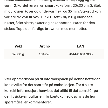
vann. 2. Fordel røren i en smurt kakeform, 20x30 cm. 3. Stek
midt i ovnen (over og undervarme) i ca 35 min. Steketid kan
variere fra ovn til ovn. TIPS! Tilsett 2 dl/150 g blandede
nøtter, f.eks pistasjnøtter og pekannøtter i røren før den
stekes. Topp den ferdige brownien med mer nøtter.
Vekt
Art no
EAN
8x500 g
104228
7044416017095
Vær oppmerksom på at informasjonen på denne nettsiden
kan avvike fra det som står på emballasjen. For å sikre
korrekt informasjon, henvises det alltid til det som står på
den fysiske emballasjen. Ta kontakt med oss ​​hvis du har
spørsmål eller kommentarer.