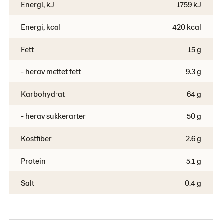
Energi, kJ
1759 kJ
Energi, kcal
420 kcal
Fett
15 g
- herav mettet fett
9.3 g
Karbohydrat
64 g
- herav sukkerarter
50 g
Kostfiber
2.6 g
Protein
5.1 g
Salt
0.4 g