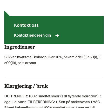
Kontakt oss
Kontakt selgeren din
Ingredienser
Sukker,
hvete
mel, kakaopulver 10%, hevemiddel (E 450(i), E
500(ii)), salt, aroma.
Klargjøring / bruk
DU TRENGER: 100 g smeltet smør (1 dl flytende margarin), 1
egg, 1 dl vann. TILBEREDNING: 1. Sett på stekeovnen 175°C.
Bland kakemiksen med 100 g smeltet smør, 1 egg og 1dl