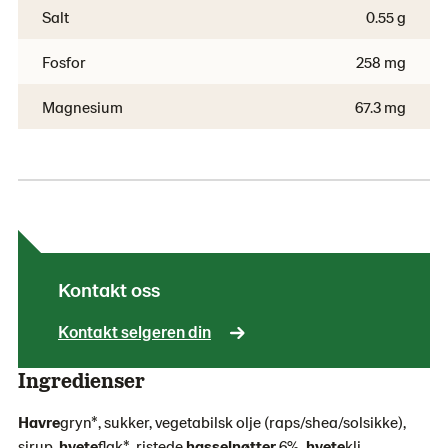
Salt
0.55 g
Fosfor
258 mg
Magnesium
67.3 mg
Kontakt oss
Kontakt selgeren din
Ingredienser
Havre
gryn*, sukker, vegetabilsk olje (raps/shea/solsikke),
sirup,
hvete
flak*, ristede
hasselnøtter
6%
,
hvete
kli,