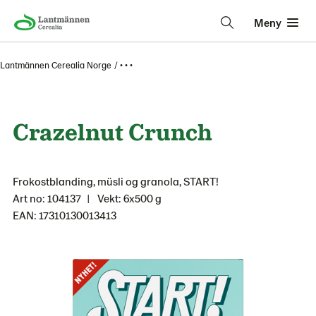
Meny
Lantmännen Cerealia Norge
• • •
Crazelnut Crunch
Frokostblanding, müsli og granola, START!
Art no: 104137
Vekt: 6x500 g
EAN: 17310130013413