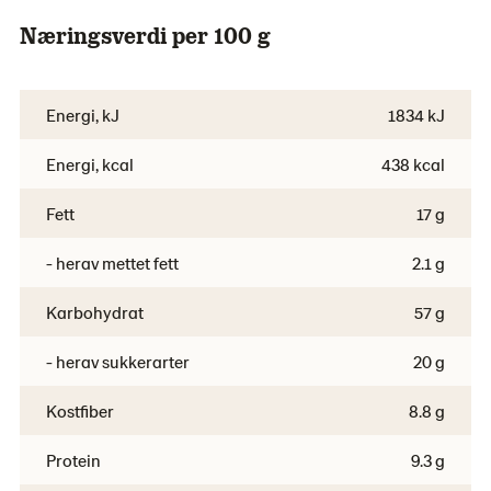
Næringsverdi per 100 g
Energi, kJ
1834 kJ
Energi, kcal
438 kcal
Fett
17 g
- herav mettet fett
2.1 g
Karbohydrat
57 g
- herav sukkerarter
20 g
Kostfiber
8.8 g
Protein
9.3 g