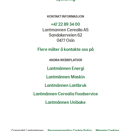
KONTAKT INFORMASJON
+47 22 89 34 00
Lantmannen Cerealia AS
Sandakerveien 62
0477 Oslo
Flere måter å kontakte oss på
ANDRA WEBBPLATSER
Lantmännen Energi
Lantmännen Maskin
Lantmännen Lantbruk
Lantmännen Cerealia Foodservice
Lantmännen Unibake
Copyright Lantmännen
Personvernpolicy
Cookie Policy
Manage Cookies