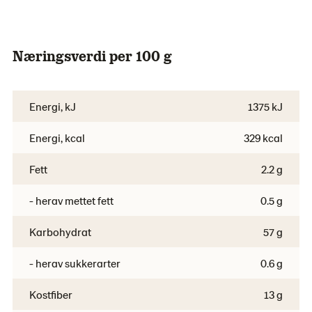
Næringsverdi per 100 g
Energi, kJ
1375 kJ
Energi, kcal
329 kcal
Fett
2.2 g
- herav mettet fett
0.5 g
Karbohydrat
57 g
- herav sukkerarter
0.6 g
Kostfiber
13 g