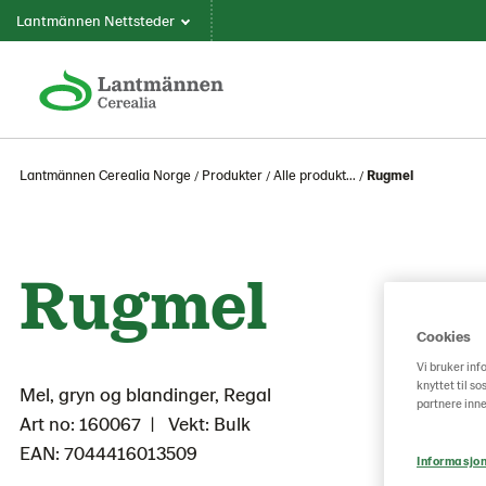
Lantmännen Nettsteder
Lantmännen Cerealia Norge
Produkter
Alle produkt...
Rugmel
Rugmel
Cookies
Vi bruker inf
knyttet til s
Mel, gryn og blandinger, Regal
partnere inne
Art no: 160067
Vekt: Bulk
EAN: 7044416013509
Informasjon