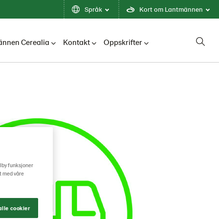
Språk
Kort om Lantmännen
nnen Cerealia
Kontakt
Oppskrifter
ilby funksjoner
rt med våre
lle cookier