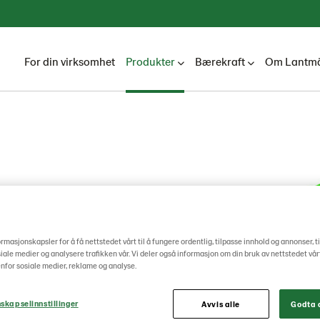
For din virksomhet
Produkter
Bærekraft
Om Lantmä
ormasjonskapsler for å få nettstedet vårt til å fungere ordentlig, tilpasse innhold og annonser, t
osiale medier og analysere trafikken vår. Vi deler også informasjon om din bruk av nettstedet vå
nfor sosiale medier, reklame og analyse.
skapselinnstillinger
Avvis alle
Godta a