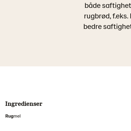
både saftighet
rugbrød, f.eks.
bedre saftighe
Ingredienser
Rug
mel