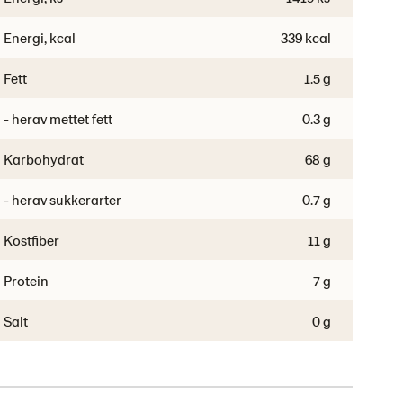
Energi, kcal
339 kcal
Fett
1.5 g
- herav mettet fett
0.3 g
Karbohydrat
68 g
- herav sukkerarter
0.7 g
Kostfiber
11 g
Protein
7 g
Salt
0 g