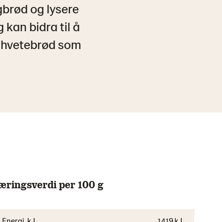
gbrød og lysere
 kan bidra til å
e hvetebrød som
æringsverdi per 100 g
Energi, kJ
1419 kJ