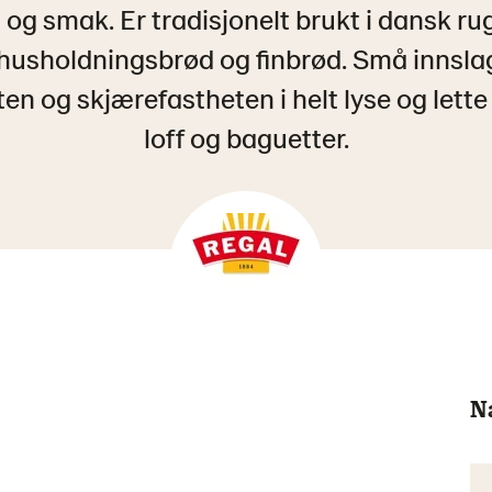
 og smak. Er tradisjonelt brukt i dansk ru
 husholdningsbrød og finbrød. Små innslag
ten og skjærefastheten i helt lyse og lett
loff og baguetter.
N