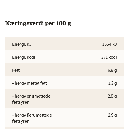
Næringsverdi per 100 g
Energi, kJ
1554 kJ
Energi, kcal
371 kcal
Fett
6.8 g
- herav mettet fett
1.3 g
- herav enumettede
2.8 g
fettsyrer
- herav flerumettede
2.9 g
fettsyrer