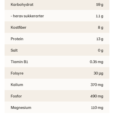
Karbohydrat
59 g
- herav sukkerarter
1.1 g
Kostfiber
8 g
Protein
13 g
Salt
0 g
Tiamin B1
0.35 mg
Folsyre
30 µg
Kalium
370 mg
Fosfor
490 mg
Magnesium
110 mg