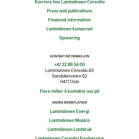
Karriere hos Lantmännen Cerealia
Press and publications
Financial information
Lantmännen konsernet
Sponsring
KONTAKT INFORMASJON
+47 22 89 34 00
Lantmannen Cerealia AS
Sandakerveien 62
0477 Oslo
Flere måter å kontakte oss på
ANDRA WEBBPLATSER
Lantmännen Energi
Lantmännen Maskin
Lantmännen Lantbruk
Lantmännen Cerealia Foodservice