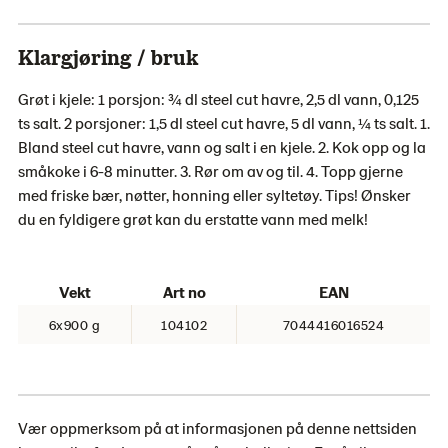
Klargjøring / bruk
Grøt i kjele: 1 porsjon: ¾ dl steel cut havre, 2,5 dl vann, 0,125
ts salt. 2 porsjoner: 1,5 dl steel cut havre, 5 dl vann, ¼ ts salt. 1.
Bland steel cut havre, vann og salt i en kjele. 2. Kok opp og la
småkoke i 6-8 minutter. 3. Rør om av og til. 4. Topp gjerne
med friske bær, nøtter, honning eller syltetøy. Tips! Ønsker
du en fyldigere grøt kan du erstatte vann med melk!
Vekt
Art no
EAN
6x900 g
104102
7044416016524
Vær oppmerksom på at informasjonen på denne nettsiden