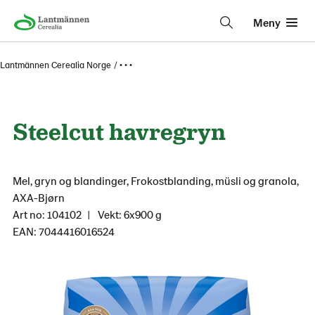
Meny
Lantmännen Cerealia Norge
• • •
Steelcut havregryn
Mel, gryn og blandinger, Frokostblanding, müsli og granola,
AXA-Bjørn
Art no: 104102
Vekt: 6x900 g
EAN: 7044416016524