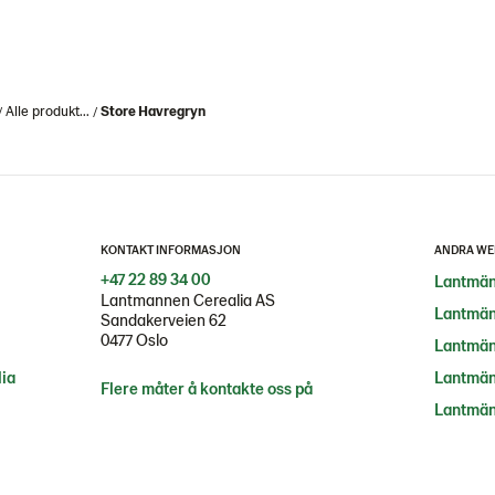
Alle produkt...
Store Havregryn
KONTAKT INFORMASJON
ANDRA WE
+47 22 89 34 00
Lantmän
Lantmannen Cerealia AS
Lantmän
Sandakerveien 62
0477 Oslo
Lantmän
ia
Lantmän
Flere måter å kontakte oss på
Lantmän