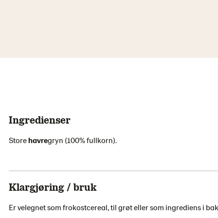
Ingredienser
Store
havre
gryn (100% fullkorn).
Klargjøring / bruk
Er velegnet som frokostcereal, til grøt eller som ingrediens i ba