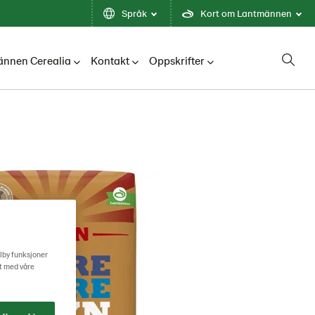
Språk
Kort om Lantmännen
nnen Cerealia
Kontakt
Oppskrifter
ilby funksjoner
rt med våre