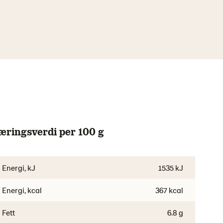
æringsverdi per 100 g
Energi, kJ
1535 kJ
Energi, kcal
367 kcal
Fett
6.8 g