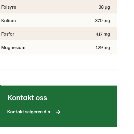
Folsyre
38 µg
Kalium
370 mg
Fosfor
417 mg
Magnesium
129 mg
Kontakt oss
Kontakt selgeren din