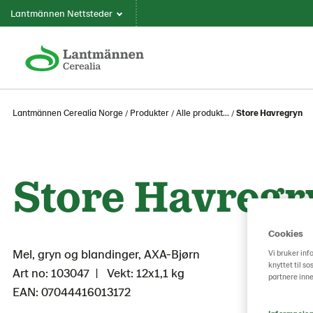
Lantmännen Nettsteder
Lantmännen Cerealia Norge
Produkter
Alle produkt...
Store Havregryn
Store Havregr
Cookies
Mel, gryn og blandinger, AXA-Bjørn
Vi bruker inf
knyttet til s
Art no: 103047
Vekt: 12x1,1 kg
partnere inne
EAN: 07044416013172