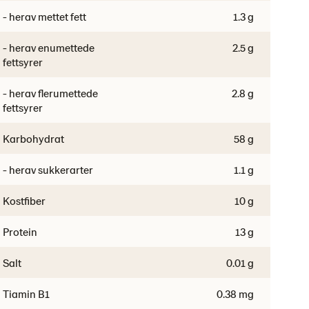
- herav mettet fett
1.3 g
- herav enumettede
2.5 g
fettsyrer
- herav flerumettede
2.8 g
fettsyrer
Karbohydrat
58 g
- herav sukkerarter
1.1 g
Kostfiber
10 g
Protein
13 g
Salt
0.01 g
Tiamin B1
0.38 mg