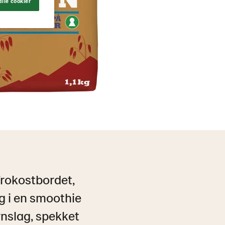
lle cookier
frokostbordet,
g i en smoothie
rnslag, spekket