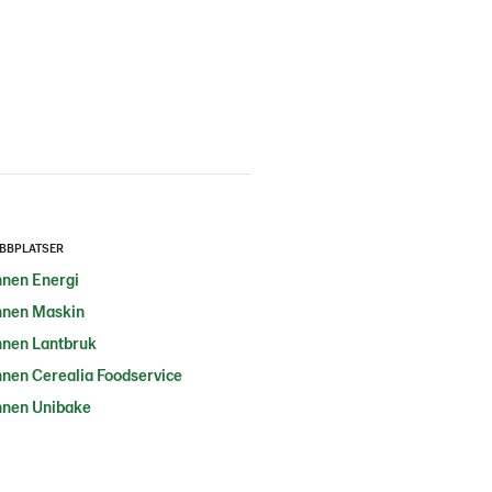
BBPLATSER
nen Energi
nen Maskin
nen Lantbruk
nen Cerealia Foodservice
nen Unibake