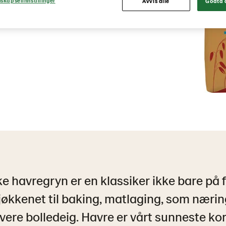
skapselinnstillinger
Avvis alle
Godta a
ke havregryn er en klassiker ikke bare på 
økkenet til baking, matlaging, som nærin
rovere bolledeig. Havre er vårt sunneste ko